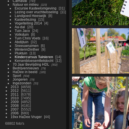
Carnaval
743
Natuur en milieu
223
Excursie Kasteelomgeving
31
Lezing over vruchtwisseling
11
Landgoed Heeswijk
8
Kasteellezing
15
Vogeltelling 2014
4
Aa-dal
20
Tuin Jaco
24
Volkstuin
8
Tuin Chris Voets
16
Abdijtuin
32
Sneeuwruimen
6
WinterinDinther
9
Pluktuin
13
Kindercursus Tuinieren
14
Kersenbloesemfietstocht
12
70 Jaar Bevrijding HDL
502
Bedrijvennieuws
79
HaDee in beeld
185
Sport
504
Jongeren
79
Ingezonden
53
2013
4658
2012
5611
2011
6378
2010
7495
2009
4852
2008
4181
2007
5552
2006
680
19xx HaDee Vruger
44
68802 foto's