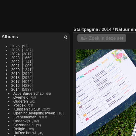
Startpagina
/
2014
/
Natuur en
Albums
Zoek in deze set
2026
92
2025
1187
2024
3017
2023
1660
2022
1141
2021
1006
2020
1241
2019
2949
2018
2925
2017
4044
2016
4230
2014
5933
ActiefBurgerschap
51
Overheid
79
Ouderen
92
Politiek
54
Kunst en cultuur
1095
OpeningBevrijdingsweek
10
Evenementen
1593
Onderwijs
390
Gezondheid
33
Religie
121
HaDee bouwt
46