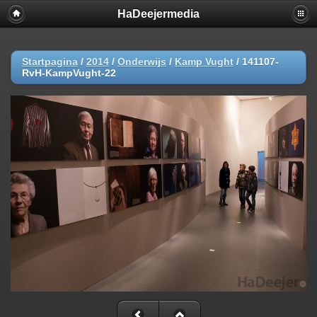
HaDeejermedia
Startpagina
/
2014
/
Onderwijs
/
Kamp Vught
/
141107-
RvH-KampVught-22