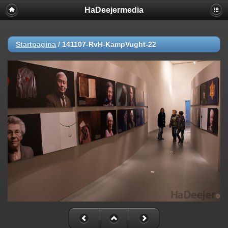
HaDeejermedia
Startpagina
/
141107-RvH-KampVught-22