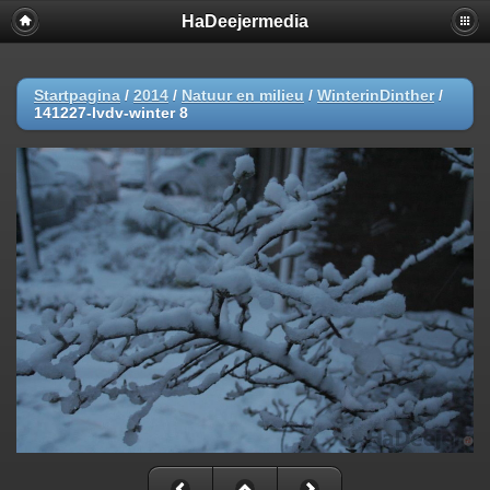
HaDeejermedia
Startpagina
/
2014
/
Natuur en milieu
/
WinterinDinther
/
141227-lvdv-winter 8