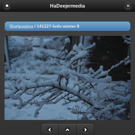
HaDeejermedia
Startpagina
/
141227-lvdv-winter 8