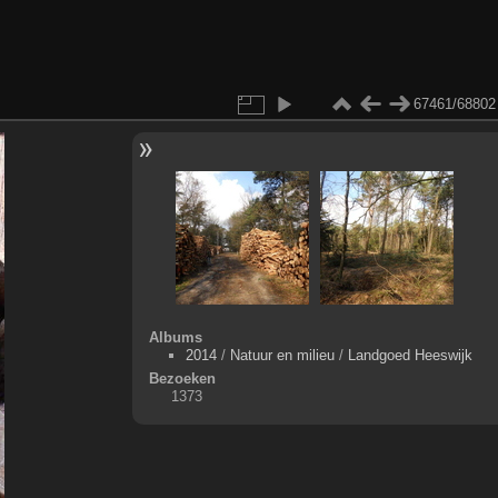
67461/68802
Albums
2014
/
Natuur en milieu
/
Landgoed Heeswijk
Bezoeken
1373