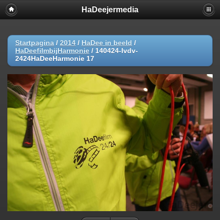
HaDeejermedia
Startpagina
/
2014
/
HaDee in beeld
/
HaDeefilmbijHarmonie
/
140424-lvdv-
2424HaDeeHarmonie 17