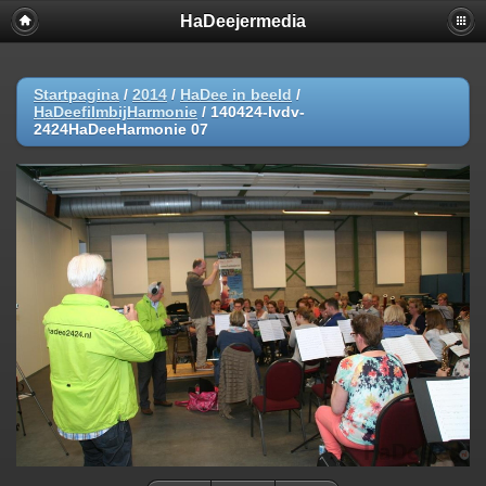
HaDeejermedia
Startpagina
/
2014
/
HaDee in beeld
/
HaDeefilmbijHarmonie
/
140424-lvdv-
2424HaDeeHarmonie 07