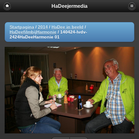
HaDeejermedia
Startpagina
/
2014
/
HaDee in beeld
/
HaDeefilmbijHarmonie
/
140424-lvdv-
2424HaDeeHarmonie 01