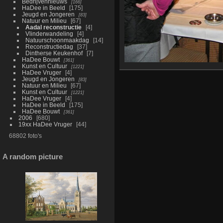
Bedrijvennieuws
166
HaDee in Beeld
175
Jeugd en Jongeren
83
Natuur en Milieu
67
Aadal reconstructie
4
Vlinderwandeling
4
Natuurschoonmaakdag
14
Reconstructiedag
37
Dintherse Keukenhof
7
HaDee Bouwt
361
Kunst en Cultuur
1221
HaDee Vruger
4
Jeugd en Jongeren
83
Natuur en Milieu
67
Kunst en Cultuur
1221
HaDee Vruger
4
HaDee in Beeld
175
HaDee Bouwt
361
2006
680
19xx HaDee Vruger
44
68802 foto's
A random picture