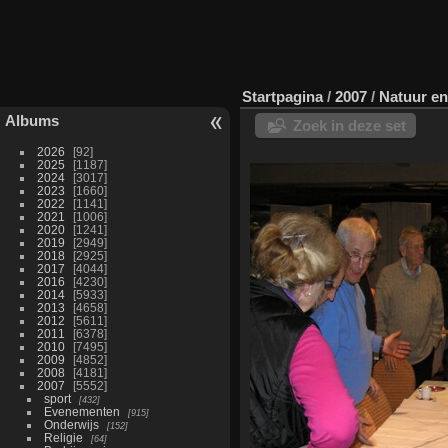
Startpagina
/
2007
/
Natuur en
Albums
Zoek in deze set
2026
92
2025
1187
2024
3017
2023
1660
2022
1141
2021
1006
2020
1241
2019
2949
2018
2925
2017
4044
2016
4230
2014
5933
2013
4658
2012
5611
2011
6378
2010
7495
2009
4852
2008
4181
2007
5552
sport
432
Evenementen
915
Onderwijs
152
Religie
64